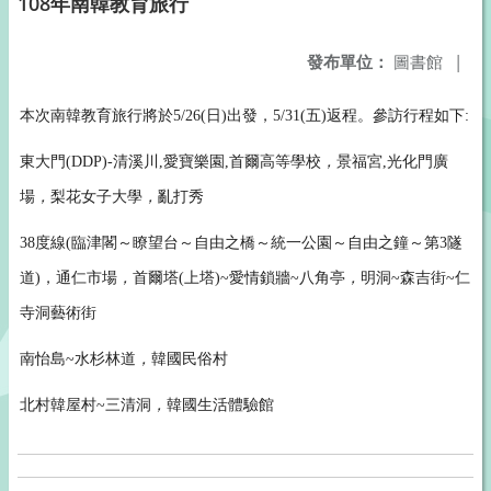
108年南韓教育旅行
發布單位：
圖書館
|
本次南韓教育旅行將於5/26(日)出發，5/31(五)返程。參訪行程如下:
東大門(DDP)-清溪川,
愛寶樂園,
首爾高等學校
，
景福宮,
光化門廣
場
，
梨花女子大學
，
亂打秀
38
度線(臨津閣～瞭望台～自由之橋～統一公園～自由之鐘～第3隧
道)
，
通仁市場
，
首爾塔(上塔)~愛情鎖牆~八角亭
，
明洞~森吉街~仁
寺洞藝術街
南怡島~水杉林道
，
韓國民俗村
北村韓屋村~三清洞
，
韓國生活體驗館